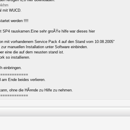
EAkhm
al mit WUCD.
artet werden !!!!
seit SP4 rauskamen.Eine sehr groÃŸe hilfe war dieses hier
ation mit vorhandenem Service Pack 4 auf den Stand vom 10.08.2005"
zur manuellen Installation unter Software einbinden.
r eine die auf dem neusten stand ist.
k so installieren.
h einbringen.
=============
rd am Ende beides verlieren.
 kann, ohne die HÃ¤nde zu Hilfe zu nehmen.
=============