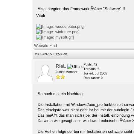
Also integriert das Framework Ã¼ber "Software" !!
Vitali
Website
Find
2005-09-15, 01:58 PM,
Posts: 42
RieL
Threads: 6
Junior Member
Joined: Jul 2005
Reputation:
0
So noch mal ein Nachtrag.
Die Installation mit Windows2ooo_pro funktioniert einwa
Das einzigste was nicht geht ist bei mir der autologin 
Das heiÃŸt das man sich ( bei der Install, einbindun
Da wir ja wie gesagt alles windows Technische Ã¼ber So
Die Reihen folge der bei mir Installierten software sieht