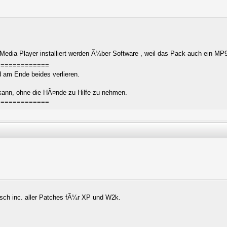
Media Player installiert werden Ã¼ber Software , weil das Pack auch ein MP9
=============
rd am Ende beides verlieren.
 kann, ohne die HÃ¤nde zu Hilfe zu nehmen.
=============
tsch inc. aller Patches fÃ¼r XP und W2k.