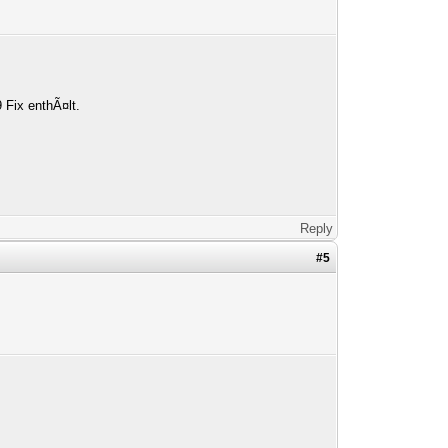
 Fix enthÃ¤lt.
Reply
#5