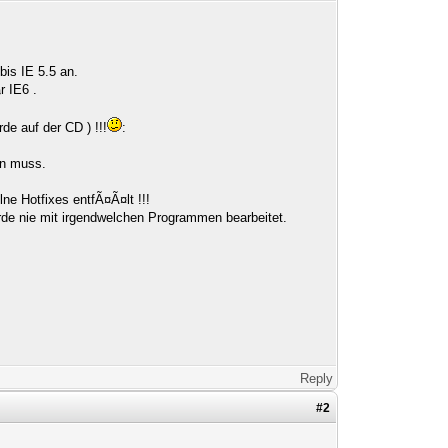
bis IE 5.5 an.
r IE6 .
de auf der CD ) !!!
:
ren muss.
ne Hotfixes entfÃ¤Ã¤lt !!!
urde nie mit irgendwelchen Programmen bearbeitet.
Reply
#2