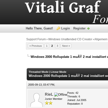
Hello There, Guest!
Login
Register
Support Forum
›
Windows Unattended CD Creator
›
Allgemein
« Previous
1
2
3
Next »
Windows 2000 Rollupdate 1 muÃŸ 2 mal installiert w
0 Vote(s) - 0 Average
1
2
3
4
5
Threaded Mode
|
Linear Mode
Windows 2000 Rollupdate 1 muÃŸ 2 mal installiert we
2005-09-13, 03:47 PM,
Posts: 42
RieL
Threads: 6
Junior Member
Joined: Jul 2005
Reputation:
0