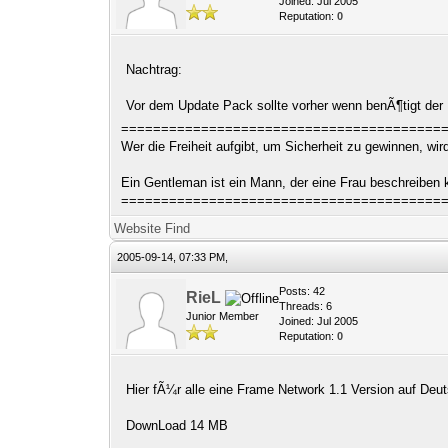
Joined: Jul 2005
Reputation:
0
Nachtrag:
Vor dem Update Pack sollte vorher wenn benÃ¶tigt der 
========================================
Wer die Freiheit aufgibt, um Sicherheit zu gewinnen, wi
Ein Gentleman ist ein Mann, der eine Frau beschreiben
========================================
Website
Find
2005-09-14, 07:33 PM,
Posts: 42
RieL
Threads: 6
Junior Member
Joined: Jul 2005
Reputation:
0
Hier fÃ¼r alle eine Frame Network 1.1 Version auf Deu
DownLoad 14 MB