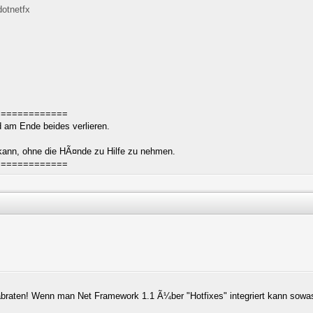
dotnetfx
,
=============
rd am Ende beides verlieren.
 kann, ohne die HÃ¤nde zu Hilfe zu nehmen.
=============
abraten! Wenn man Net Framework 1.1 Ã¼ber "Hotfixes" integriert kann sowas 