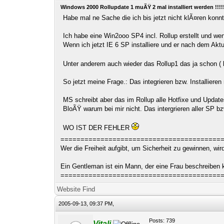
Windows 2000 Rollupdate 1 muÃŸ 2 mal installiert werden !!!!
Habe mal ne Sache die ich bis jetzt nicht klÃ¤ren konnt
Ich habe eine Win2ooo SP4 incl. Rollup erstellt und wenn
Wenn ich jetzt IE 6 SP installiere und er nach dem Akt
Unter anderem auch wieder das Rollup1 das ja schon ( lau
So jetzt meine Frage.: Das integrieren bzw. Installiere
MS schreibt aber das im Rollup alle Hotfixe und Updates
BloÃŸ warum bei mir nicht. Das intergrieren aller SP b
WO IST DER FEHLER
========================================
Wer die Freiheit aufgibt, um Sicherheit zu gewinnen, wi
Ein Gentleman ist ein Mann, der eine Frau beschreiben
========================================
Website
Find
2005-09-13, 09:37 PM,
Posts: 739
Vitali