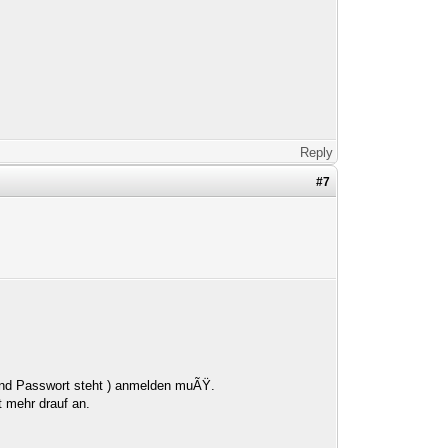
Reply
#7
 und Passwort steht ) anmelden muÃŸ.
t mehr drauf an.