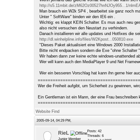
http://s5.11mbit.de/zM62Oz00527hnNJOy955...1/nlm
Man brauch ein W2k SP4 , bearbeitet sie ganz noch m
Unter " SoftWare" binden wir den IE6 ein .
Wichtig: es klappt KEIN Schalter. Es mus auch neu gest
also nicht versuchen den Neustart zu verhindern.
Danach installieren wir alle updates und Hotfixes die 
http://dl.winhelpline.info/files/W2Kpost...050810.exe
"Dieses Paket aktualisiert eine Windows 2000 Install
Bitte nicht endpacken sondern die Exe "ohne Schalter " 
Wir haben dann zwr keine echte windows-unattended abe
Wer will kann auch den MediaPlayer 9 und Net Framewor
Wer ein besseren Vorschlag hat kann ihn gerne hier auc
========================================
Wer die Freiheit aufgibt, um Sicherheit zu gewinnen, wi
Ein Gentleman ist ein Mann, der eine Frau beschreiben
========================================
Website
Find
2005-09-14, 04:29 PM,
Posts: 42
RieL
Threads: 6
Junior Member