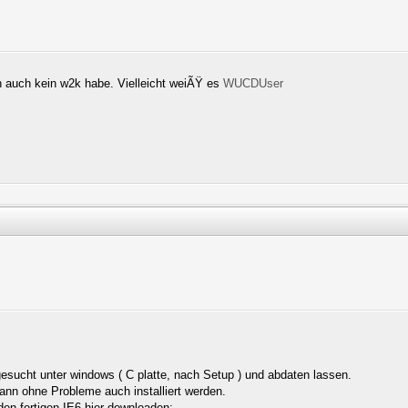
h auch kein w2k habe. Vielleicht weiÃŸ es
WUCDUser
esucht unter windows ( C platte, nach Setup ) und abdaten lassen.
nn ohne Probleme auch installiert werden.
en fertigen IE6 hier downloaden: