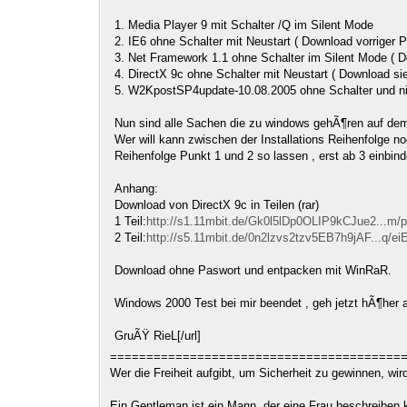
1. Media Player 9 mit Schalter /Q im Silent Mode
2. IE6 ohne Schalter mit Neustart ( Download vorriger P
3. Net Framework 1.1 ohne Schalter im Silent Mode ( D
4. DirectX 9c ohne Schalter mit Neustart ( Download s
5. W2KpostSP4update-10.08.2005 ohne Schalter und nic
Nun sind alle Sachen die zu windows gehÃ¶ren auf de
Wer will kann zwischen der Installations Reihenfolge n
Reihenfolge Punkt 1 und 2 so lassen , erst ab 3 einbin
Anhang:
Download von DirectX 9c in Teilen (rar)
1 Teil:
http://s1.11mbit.de/Gk0l5lDp0OLIP9kCJue2...m
2 Teil:
http://s5.11mbit.de/0n2lzvs2tzv5EB7h9jAF...q/e
Download ohne Paswort und entpacken mit WinRaR.
Windows 2000 Test bei mir beendet , geh jetzt hÃ¶her
GruÃŸ RieL[/url]
========================================
Wer die Freiheit aufgibt, um Sicherheit zu gewinnen, wi
Ein Gentleman ist ein Mann, der eine Frau beschreiben