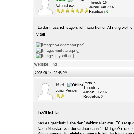
Threads: 15
Administrator
Joined: Jan 2005
Reputation:
6
Leider muss ich sagen, ich habe keinen Ahnung weil ic
Vitali
Website
Find
2005-09-14, 02:48 PM,
Posts: 42
RieL
Threads: 6
Junior Member
Joined: Jul 2005
Reputation:
0
FrÃ¶hlich bin,
hab es geschaft.Habe den Webinstaller von IE6 setup g
Nach Neustart war der Ordner dann 11 MB groÃŸ und ka
Wenn jemand das gleiche vorhat wie ich der kann sich d