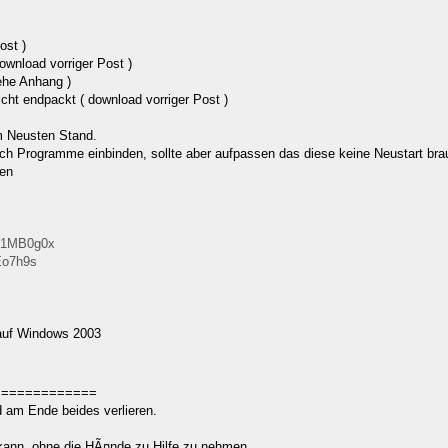
ost )
ownload vorriger Post )
iehe Anhang )
ht endpackt ( download vorriger Post )
m Neusten Stand.
och Programme einbinden, sollte aber aufpassen das diese keine Neustart brauc
den
/p1MB0g0x
iEo7h9s
 auf Windows 2003
=============
rd am Ende beides verlieren.
 kann, ohne die HÃ¤nde zu Hilfe zu nehmen.