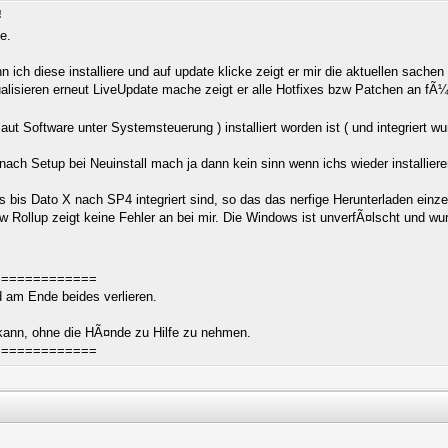
!
e.
 ich diese installiere und auf update klicke zeigt er mir die aktuellen sachen 
ualisieren erneut LiveUpdate mache zeigt er alle Hotfixes bzw Patchen an fÃ¼
t Software unter Systemsteuerung ) installiert worden ist ( und integriert wur
n nach Setup bei Neuinstall mach ja dann kein sinn wenn ichs wieder installie
 bis Dato X nach SP4 integriert sind, so das das nerfige Herunterladen einzel
zw Rollup zeigt keine Fehler an bei mir. Die Windows ist unverfÃ¤lscht und w
=============
rd am Ende beides verlieren.
 kann, ohne die HÃ¤nde zu Hilfe zu nehmen.
=============