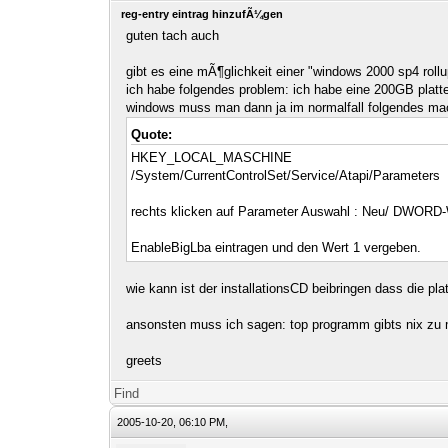
reg-entry eintrag hinzufÃ¼gen
guten tach auch
gibt es eine mÃ¶glichkeit einer "windows 2000 sp4 rollup
ich habe folgendes problem: ich habe eine 200GB platte 
windows muss man dann ja im normalfall folgendes ma
Quote:
HKEY_LOCAL_MASCHINE
/System/CurrentControlSet/Service/Atapi/Parameters
rechts klicken auf Parameter Auswahl : Neu/ DWORD
EnableBigLba eintragen und den Wert 1 vergeben.
wie kann ist der installationsCD beibringen dass die pla
ansonsten muss ich sagen: top programm gibts nix zu 
greets
Find
2005-10-20, 06:10 PM,