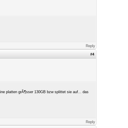
Reply
#4
eine platten grÃ¶sser 130GB bzw splittet sie auf... das
Reply