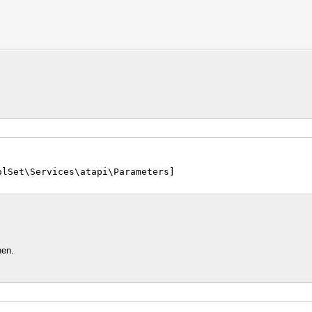
olSet\Services\atapi\Parameters]
nen.