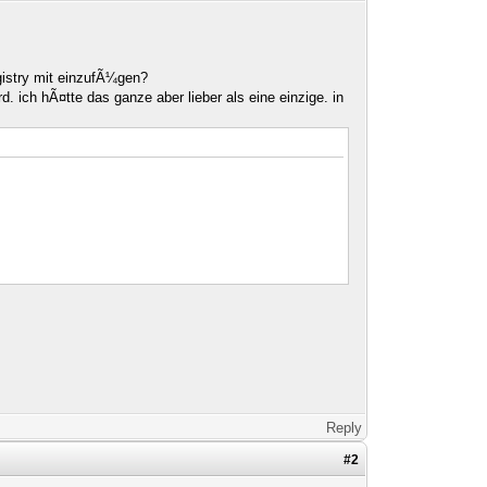
egistry mit einzufÃ¼gen?
d. ich hÃ¤tte das ganze aber lieber als eine einzige. in
Reply
#2