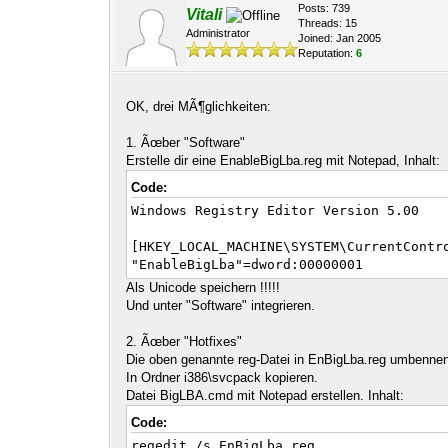
Posts: 739
Vitali
Threads: 15
Administrator
Joined: Jan 2005
Reputation:
6
OK, drei MÃ¶glichkeiten:
1. Ãœber "Software"
Erstelle dir eine EnableBigLba.reg mit Notepad, Inhalt:
Code:
Windows Registry Editor Version 5.00
[HKEY_LOCAL_MACHINE\SYSTEM\CurrentContr
"EnableBigLba"=dword:00000001
Als Unicode speichern !!!!!
Und unter "Software" integrieren.
2. Ãœber "Hotfixes"
Die oben genannte reg-Datei in EnBigLba.reg umbenne
In Ordner i386\svcpack kopieren.
Datei BigLBA.cmd mit Notepad erstellen. Inhalt:
Code:
regedit /s EnBigLba.reg