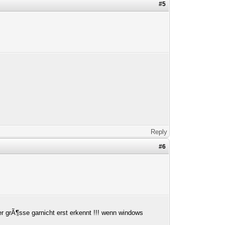
#5
Reply
#6
er grÃ¶sse garnicht erst erkennt !!! wenn windows