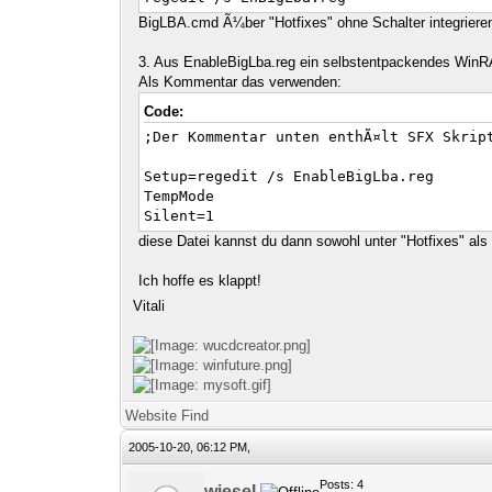
BigLBA.cmd Ã¼ber "Hotfixes" ohne Schalter integriere
3. Aus EnableBigLba.reg ein selbstentpackendes WinRA
Als Kommentar das verwenden:
Code:
;Der Kommentar unten enthÃ¤lt SFX Skrip
Setup=regedit /s EnableBigLba.reg
TempMode
Silent=1
diese Datei kannst du dann sowohl unter "Hotfixes" als 
Ich hoffe es klappt!
Vitali
Website
Find
2005-10-20, 06:12 PM,
Posts: 4
wiesel