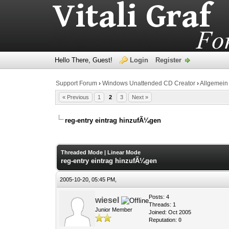
Hello There, Guest!
Login
Register
Support Forum
›
Windows Unattended CD Creator
›
Allgemein
« Previous
1
2
3
Next »
reg-entry eintrag hinzufÃ¼gen
0 Vote(s) - 0 Average
1
2
3
4
5
Threaded Mode
|
Linear Mode
reg-entry eintrag hinzufÃ¼gen
2005-10-20, 05:45 PM,
Posts: 4
wiesel
Threads: 1
Junior Member
Joined: Oct 2005
Reputation:
0