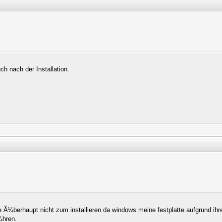
h nach der Installation.
me Ã¼berhaupt nicht zum installieren da windows meine festplatte aufgrund ihr
Ã¼hren.