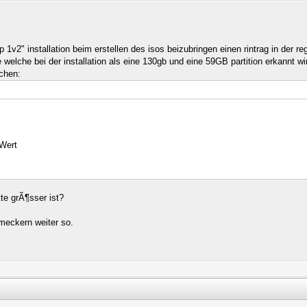
 1v2" installation beim erstellen des isos beizubringen einen rintrag in der r
welche bei der installation als eine 130gb und eine 59GB partition erkannt wir
chen:
-Wert
tte grÃ¶sser ist?
meckern weiter so.