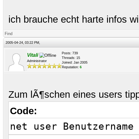
ich brauche echt harte infos w
Find
2005-04-24, 03:22 PM,
Posts: 739
Vitali
Threads: 15
Administrator
Joined: Jan 2005
Reputation:
6
Zum lÃ¶schen eines users tipp
Code:
net user Benutzername