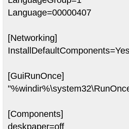
Language=00000407
[Networking]
InstallDefaultComponents=Ye
[GuiRunOnce]
"%windir%\system32\RunOnc
[Components]
deskpaper=off