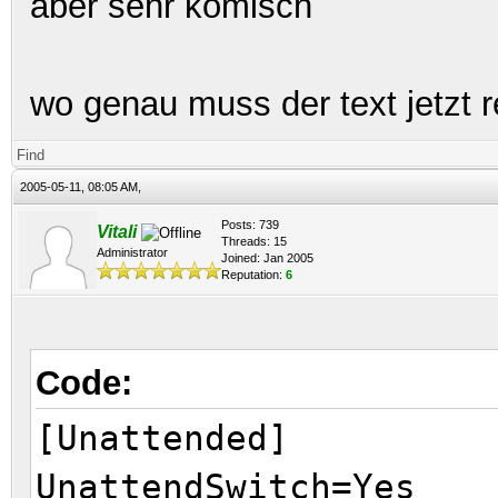
aber sehr komisch
wo genau muss der text jetzt r
Find
2005-05-11, 08:05 AM,
Posts: 739
Vitali
Threads: 15
Administrator
Joined: Jan 2005
Reputation:
6
Code:
[Unattended]
UnattendSwitch=Yes