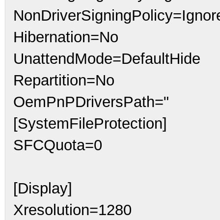
NonDriverSigningPolicy=Ignor
Hibernation=No
UnattendMode=DefaultHide
Repartition=No
OemPnPDriversPath="
[SystemFileProtection]
SFCQuota=0
[Display]
Xresolution=1280