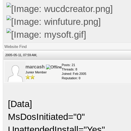
Website
Find
2005-05-11, 07:59 AM,
Posts: 21
marcash
Threads: 8
Junior Member
Joined: Feb 2005
Reputation:
0
[Data]
MsDosInitiated="0"
UnattendedInstall="Yes"