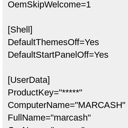
OemSkipWelcome=1
[Shell]
DefaultThemesOff=Yes
DefaultStartPanelOff=Yes
[UserData]
ProductKey="*****"
ComputerName="MARCASH"
FullName="marcash"