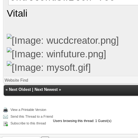
Vitali
Website
Find
«
Next Oldest
|
Next Newest
»
View a Printable Version
Send this Thread to a Friend
Users browsing this thread: 1 Guest(s)
Subscribe to this thread