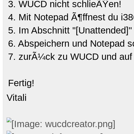
3.
WUCD nicht schlieÃŸen!
4. Mit Notepad Ã¶ffnest du i3
5. Im Abschnitt "[Unattended]
6. Abspeichern und Notepad s
7. zurÃ¼ck zu WUCD und auf 
Fertig!
Vitali