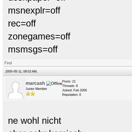
msnexplr=off
rec=off
zonegames=off
msmsgs=off
Find
2005-05-11, 08:02 AM,
Posts: 21
marcash
Threads: 8
Junior Member
Joined: Feb 2005
Reputation:
0
ne wohl nicht