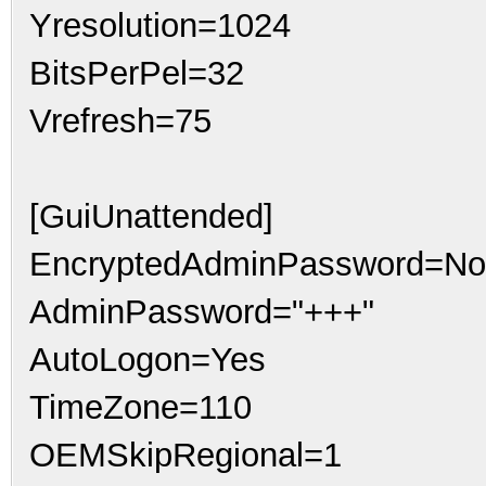
Yresolution=1024
BitsPerPel=32
Vrefresh=75
[GuiUnattended]
EncryptedAdminPassword=No
AdminPassword="+++"
AutoLogon=Yes
TimeZone=110
OEMSkipRegional=1