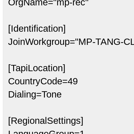
OrgName="mp-rec"
[Identification]
JoinWorkgroup="MP-TANG-C
[TapiLocation]
CountryCode=49
Dialing=Tone
[RegionalSettings]
LanguageGroup=1