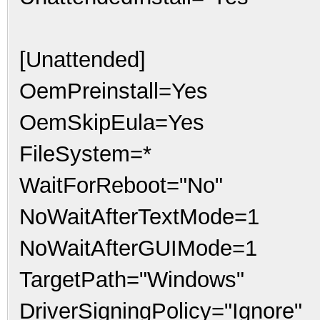
[Unattended]
OemPreinstall=Yes
OemSkipEula=Yes
FileSystem=*
WaitForReboot="No"
NoWaitAfterTextMode=1
NoWaitAfterGUIMode=1
TargetPath="Windows"
DriverSigningPolicy="Ignore"