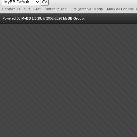
Contact Us
Vitali Graf
Return to Top
Lite (Archive) Mode
Mark All Forums 
Powered By
MyBB 1.8.19
, © 2002-2026
MyBB Group
.