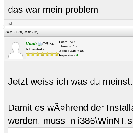
das war mein problem
Find
2005-04-25, 07:54 AM,
Posts: 739
Vitali
Threads: 15
Administrator
Joined: Jan 2005
Reputation:
6
Jetzt weiss ich was du meinst.
Damit es wÃ¤hrend der Install
werden, muss in i386\WinNT.si