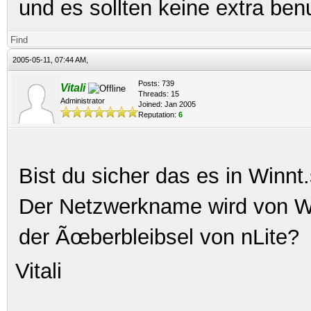
und es sollten keine extra ben
Find
2005-05-11, 07:44 AM,
Posts: 739
Vitali
Threads: 15
Administrator
Joined: Jan 2005
Reputation:
6
Bist du sicher das es in Winnt
Der Netzwerkname wird von WU
der Ãœberbleibsel von nLite?
Vitali