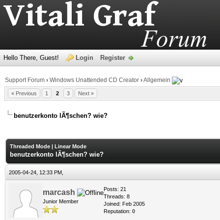
Hello There, Guest!
Login
Register
Support Forum
›
Windows Unattended CD Creator
›
Allgemein
« Previous
1
2
3
Next »
benutzerkonto lÃ¶schen? wie?
age
Threaded Mode
|
Linear Mode
benutzerkonto lÃ¶schen? wie?
2005-04-24, 12:33 PM,
Posts: 21
marcash
Threads: 8
Junior Member
Joined: Feb 2005
Reputation:
0