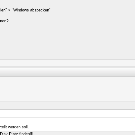
ellen" > "Windows abspecken"
nnen?
eilt werden soll.
Disk Platz finden!!!