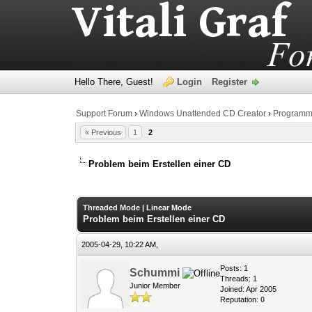
Hello There, Guest!
Login
Register
Support Forum
›
Windows Unattended CD Creator
›
Program
« Previous
1
2
Problem beim Erstellen einer CD
0 Vote(s) - 0 Average
1
2
3
4
5
Threaded Mode
|
Linear Mode
Problem beim Erstellen einer CD
2005-04-29, 10:22 AM,
Posts: 1
Schummi
Threads: 1
Junior Member
Joined: Apr 2005
Reputation:
0