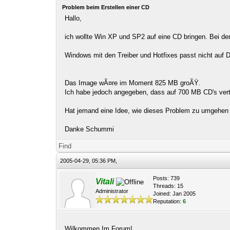
Problem beim Erstellen einer CD
Hallo,
ich wollte Win XP und SP2 auf eine CD bringen. Bei de
Windows mit den Treiber und Hotfixes passt nicht auf 
Das Image wÃ¤re im Moment 825 MB groÃŸ.
Ich habe jedoch angegeben, dass auf 700 MB CD's verte
Hat jemand eine Idee, wie dieses Problem zu umgehen 
Danke Schummi
Find
2005-04-29, 05:36 PM,
Posts: 739
Vitali
Threads: 15
Administrator
Joined: Jan 2005
Reputation:
6
Wilkommen Im Forum!