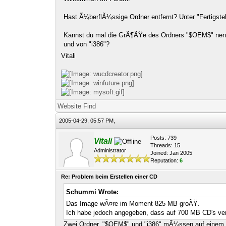
Hast Ã¼berflÃ¼ssige Ordner entfernt? Unter "Fertigst
Kannst du mal die GrÃ¶ÃŸe des Ordners "$OEM$" ne
und von "i386"?
Vitali
Website
Find
2005-04-29, 05:57 PM,
Posts: 739
Vitali
Threads: 15
Administrator
Joined: Jan 2005
Reputation:
6
Re: Problem beim Erstellen einer CD
Schummi Wrote:
Das Image wÃ¤re im Moment 825 MB groÃŸ.
Ich habe jedoch angegeben, dass auf 700 MB CD's vert
Zwei Ordner, "$OEM$" und "i386"
mÃ¼ssen
auf einem 