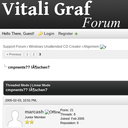
Hello There, Guest!
Login
Register
Support Forum
›
Windows Unattended CD Creator
›
Allgemein
« Previous
1
2
3
cmpnents?? lÃ¶schen?
age
Threaded Mode
|
Linear Mode
cmpnents?? lÃ¶schen?
2005-02-03, 10:51 PM,
Posts: 21
marcash
Threads: 8
Junior Member
Joined: Feb 2005
Reputation:
0