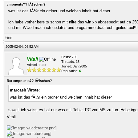
cmpnents?? lÃ¶schen?
was ist das fÃ¼r ein ordner und welchen inhalt hat dieser
ich habe vorher bereits schon mit nlite das win xp abgespeckt auf ca 2
und mit WUcd mach ich updates und programme drauf echt geiles tool!!!
Find
2005-02-04, 08:52 AM,
Posts: 739
Vitali
Threads: 15
Administrator
Joined: Jan 2005
Reputation:
6
Re: cmpnents?? lÃ¶schen?
marcash Wrote:
was ist das fÃ¼r ein ordner und welchen inhalt hat dieser
soweit ich weiss es hat nur was mit Tablet-PC von MS zu tun. Habe irg
Vitali