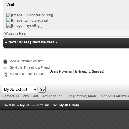
Vitali
Website
Find
«
Next Oldest
|
Next Newest
»
View a Printable Version
Send this Thread to a Friend
Users browsing this thread: 1 Guest(s)
Subscribe to this thread
Contact Us
Vitali Graf
Return to Top
Lite (Archive) Mode
Mark All Forums 
Powered By
MyBB 1.8.19
, © 2002-2026
MyBB Group
.