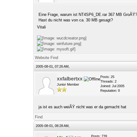
Eine Frage, warum ist NT4SP6_DE.rar 367 MB GroÃŸ
Hast du nicht was von ca. 30 MB gesagt?
Vitali
Website
Find
2005-08-01, 07:26 AM,
Posts: 25
xxfalbertxx
Threads: 2
Junior Member
Joined: Jul 2005
Reputation:
0
ja ist es auch weiÃŸ nicht was er da gemacht hat
Find
2005-08-01, 08:28 AM,
Posts: 739