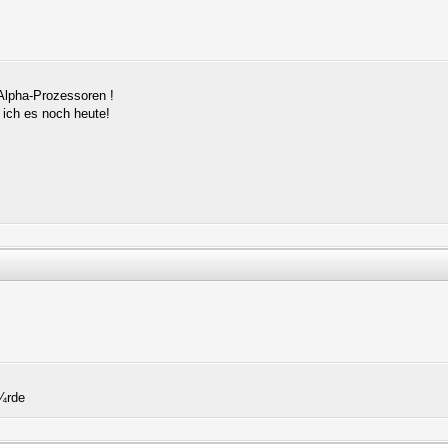
Alpha-Prozessoren !
 ich es noch heute!
Ã¼rde