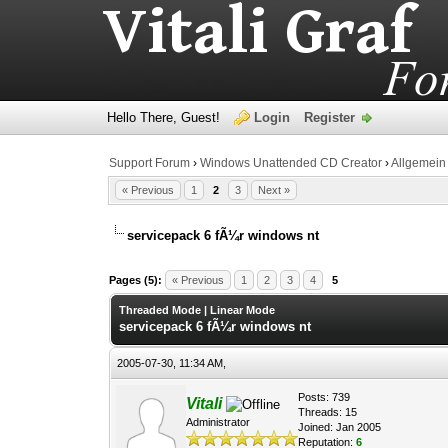
Hello There, Guest!
Login
Register
Support Forum
›
Windows Unattended CD Creator
›
Allgemein
« Previous
1
2
3
Next »
servicepack 6 fÃ¼r windows nt
0 Vote(s) - 0 Average
1
2
3
4
5
Pages (5):
« Previous
1
2
3
4
5
Threaded Mode
|
Linear Mode
servicepack 6 fÃ¼r windows nt
2005-07-30, 11:34 AM,
Posts: 739
Vitali
Threads: 15
Administrator
Joined: Jan 2005
Reputation:
6