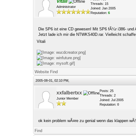
Vitali
Threads: 15
Administrator
Joined: Jan 2005
Reputation:
6
Die SP6 ist eine CD gewesen! Mit SP6 fÃ¼r i386- und 
Jetzt lade ich mir die NTWKS40D.rar. Vielleicht schaffe
Vitali
Website
Find
2005-08-01, 02:10 PM,
Posts: 25
xxfalbertxx
Threads: 2
Junior Member
Joined: Jul 2005
Reputation:
0
ok kein problem wÃ¤re zu genial wenn das klappen w
Find