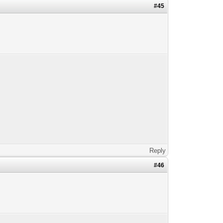
#45
Reply
#46