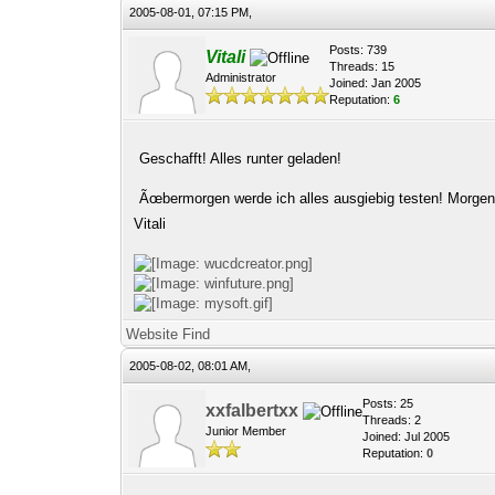
2005-08-01, 07:15 PM,
Posts: 739
Vitali
Threads: 15
Administrator
Joined: Jan 2005
Reputation:
6
Geschafft! Alles runter geladen!
Ãœbermorgen werde ich alles ausgiebig testen! Morgen 
Vitali
Website
Find
2005-08-02, 08:01 AM,
Posts: 25
xxfalbertxx
Threads: 2
Junior Member
Joined: Jul 2005
Reputation:
0