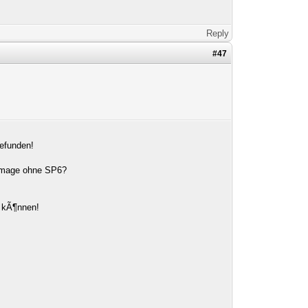
Reply
#47
gefunden!
e Image ohne SP6?
n kÃ¶nnen!