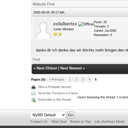
Website
Find
2005-08-04, 09:17 AM,
Posts: 25
xxfalbertxx
Threads: 2
Junior Member
Joined: Jul 2005
Reputation:
0
danke dir ich denke das wir dnichts mehr bringen de
Find
«
Next Oldest
|
Next Newest
»
Pages (5):
« Previous
1
2
3
4
5
View a Printable Version
Send this Thread to a Friend
Users browsing this thread: 1 Guest
Subscribe to this thread
Contact Us
Vitali Graf
Return to Top
Lite (Archive) Mode