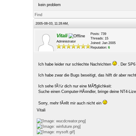
kein problem
Find
2005-08-03, 11:28 AM,
Posts: 739
Vitali
Threads: 15
Administrator
Joined: Jan 2005
Reputation:
6
Ich habe leider nur schlechte Nachrichten
. Der SP6 
Ich habe zwar die Bugs beseitigt, das hilft dir aber r
Ich sehe fÃ¼r dich nur eine MÃ¶glichkeit:
Suche einen Computer-HÃ¤ndler, bringe deine NT4-Lizen
Sorry, mehr fÃ¤llt mir auch nicht ein
Vitali