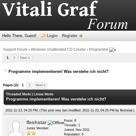
Hello There, Guest!
Login
Register
Support Forum
›
Windows Unattended CD Creator
›
Programme
1
2
Next »
Programme implementieren! Was verstehe ich nicht?
age
Pages (2):
1
2
Next »
Threaded Mode
|
Linear Mode
Programme implementieren! Was verstehe ich nicht?
2011-11-23, 04:25 PM,
(This post was last modified: 2011-11-23, 04:25 PM by
fleshstar
.)
Posts: 8
fleshstar
Threads: 1
Junior Member
Joined: Nov 2011
Reputation:
0