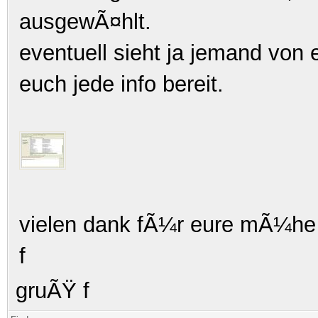
ausgewÃ¤hlt.
eventuell sieht ja jemand von 
euch jede info bereit.
vielen dank fÃ¼r eure mÃ¼he
f
gruÃŸ f