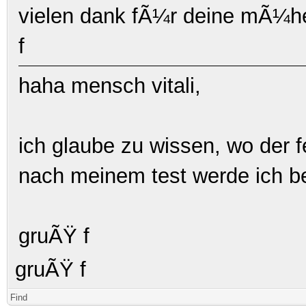
vielen dank fÃ¼r deine mÃ¼h
f
haha mensch vitali,
ich glaube zu wissen, wo der f
nach meinem test werde ich be
gruÃŸ f
gruÃŸ f
Find