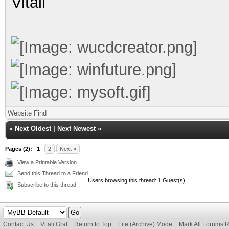
Vitali
Website
Find
«
Next Oldest
|
Next Newest
»
Pages (2):
1
2
Next »
View a Printable Version
Send this Thread to a Friend
Users browsing this thread: 1 Guest(s)
Subscribe to this thread
Contact Us
Vitali Graf
Return to Top
Lite (Archive) Mode
Mark All Forums 