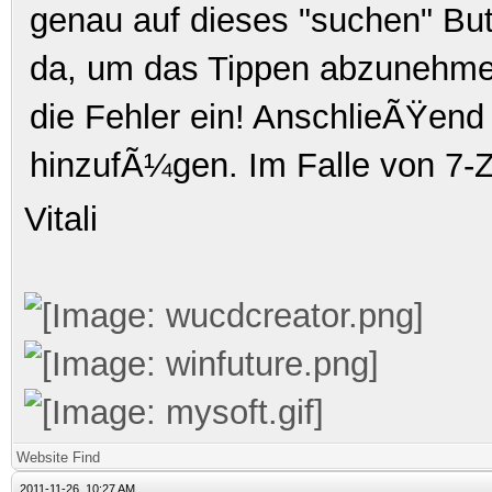
genau auf dieses "suchen" But
da, um das Tippen abzunehmen
die Fehler ein! AnschlieÃŸend
hinzufÃ¼gen. Im Falle von 7-Z
Vitali
Website
Find
2011-11-26, 10:27 AM,