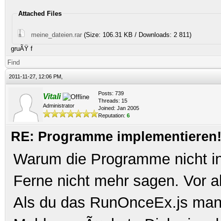
Attached Files
meine_dateien.rar
(Size: 106.31 KB / Downloads: 2 811)
gruÃŸ f
Find
2011-11-27, 12:06 PM,
Posts: 739
Vitali
Threads: 15
Administrator
Joined: Jan 2005
Reputation:
6
RE: Programme implementieren! 
Warum die Programme nicht ins
Ferne nicht mehr sagen. Vor 
Als du das RunOnceEx.js manue