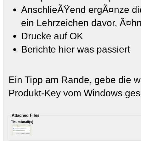
AnschlieÃŸend ergÃ¤nze die 
ein Lehrzeichen davor, Ã¤hn
Drucke auf OK
Berichte hier was passiert
Ein Tipp am Rande, gebe die win
Produkt-Key vom Windows gesp
Attached Files
Thumbnail(s)