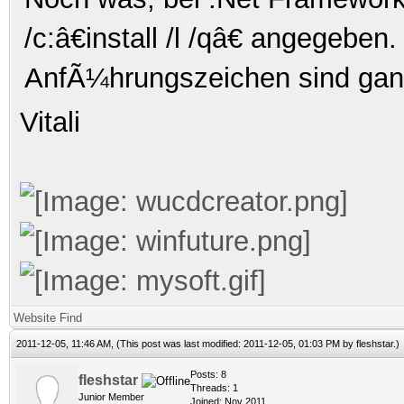
/c:â€install /l /qâ€
angegeben. 
AnfÃ¼hrungszeichen sind ganz
Vitali
Website
Find
2011-12-05, 11:46 AM,
(This post was last modified: 2011-12-05, 01:03 PM by
fleshstar
.)
Posts: 8
fleshstar
Threads: 1
Junior Member
Joined: Nov 2011