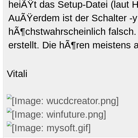
heiÃŸt das Setup-Datei (laut 
AuÃŸerdem ist der Schalter
-y
hÃ¶chstwahrscheinlich falsch
erstellt. Die hÃ¶ren meistens 
Vitali