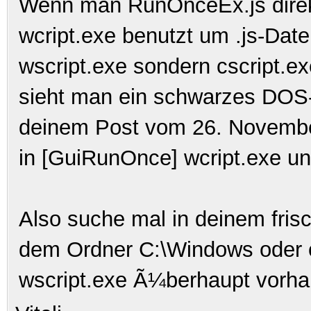
Wenn man RunOnceEx.js direkt
wcript.exe benutzt um .js-Dat
wscript.exe sondern cscript.ex
sieht man ein schwarzes DOS-
deinem Post vom 26. Novembe
in [GuiRunOnce] wcript.exe und
Also suche mal in deinem frisc
dem Ordner C:\Windows oder 
wscript.exe Ã¼berhaupt vorha