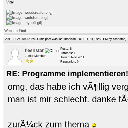
Vitali
Website
Find
2011-11-24, 09:42 PM,
(This post was last modified: 2011-11-24, 09:50 PM by
fleshstar
.)
Posts: 8
fleshstar
Threads: 1
Junior Member
Joined: Nov 2011
Reputation:
0
RE: Programme implementieren! 
omg, das habe ich vÃ¶llig ver
man ist mir schlecht. danke fÃ
zurÃ¼ck zum thema