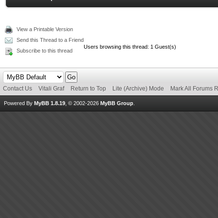
View a Printable Version
Send this Thread to a Friend
Users browsing this thread: 1 Guest(s)
Subscribe to this thread
Contact Us
Vitali Graf
Return to Top
Lite (Archive) Mode
Mark All Forums 
Powered By
MyBB 1.8.19
, © 2002-2026
MyBB Group
.