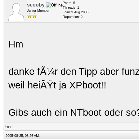
Posts: 5
scooby
Threads: 1
Junior Member
Joined: Aug 2005
Reputation:
0
Hm
danke fÃ¼r den Tipp aber fun
weil heiÃŸt ja XPboot!!
Gibs auch ein NTboot oder so
Find
2005-08-25, 08:26 AM,