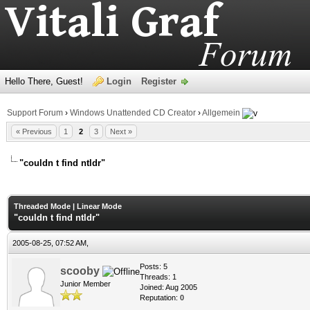
Hello There, Guest!
Login
Register
Support Forum
›
Windows Unattended CD Creator
›
Allgemein
« Previous
1
2
3
Next »
"couldn t find ntldr"
age
Threaded Mode
|
Linear Mode
"couldn t find ntldr"
2005-08-25, 07:52 AM,
Posts: 5
scooby
Threads: 1
Junior Member
Joined: Aug 2005
Reputation:
0