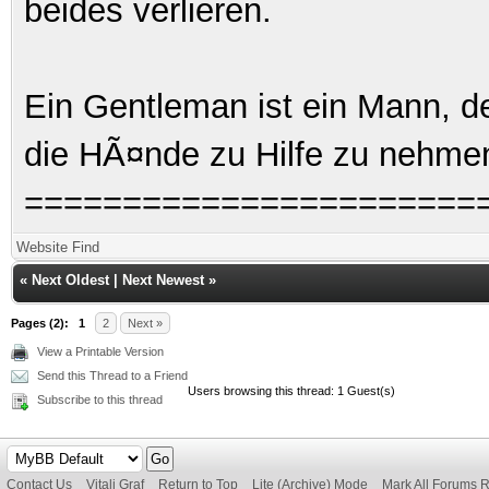
beides verlieren.
Ein Gentleman ist ein Mann, d
die HÃ¤nde zu Hilfe zu nehme
=======================
Website
Find
«
Next Oldest
|
Next Newest
»
Pages (2):
1
2
Next »
View a Printable Version
Send this Thread to a Friend
Users browsing this thread: 1 Guest(s)
Subscribe to this thread
Contact Us
Vitali Graf
Return to Top
Lite (Archive) Mode
Mark All Forums 