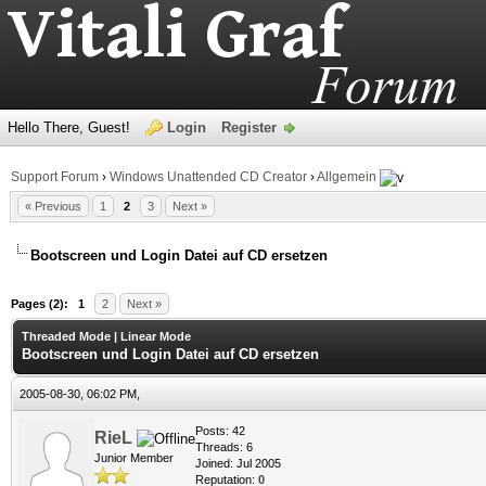
Hello There, Guest!
Login
Register
Support Forum
›
Windows Unattended CD Creator
›
Allgemein
« Previous
1
2
3
Next »
Bootscreen und Login Datei auf CD ersetzen
age
Pages (2):
1
2
Next »
Threaded Mode
|
Linear Mode
Bootscreen und Login Datei auf CD ersetzen
2005-08-30, 06:02 PM,
Posts: 42
RieL
Threads: 6
Junior Member
Joined: Jul 2005
Reputation:
0