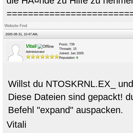
die HÃ¤nde zu Hilfe zu nehme
=======================
Website
Find
2005-08-31, 10:47 AM,
Posts: 739
Vitali
Threads: 15
Administrator
Joined: Jan 2005
Reputation:
6
Willst du NTOSKRNL.EX_ un
Diese Dateien sind gepackt! d
Befehl "expand" auspacken.
Vitali